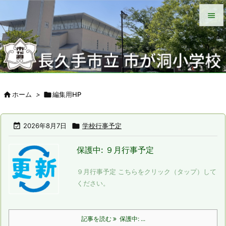


メニュ

サイド


ホーム
>

編集用HP
前へ

次へ

2026年8月7日

学校行事予定

保護中: ９月行事予定
検索
９月行事予定 こちらをクリック（タップ）して
ください。
記事を読む
保護中: ...