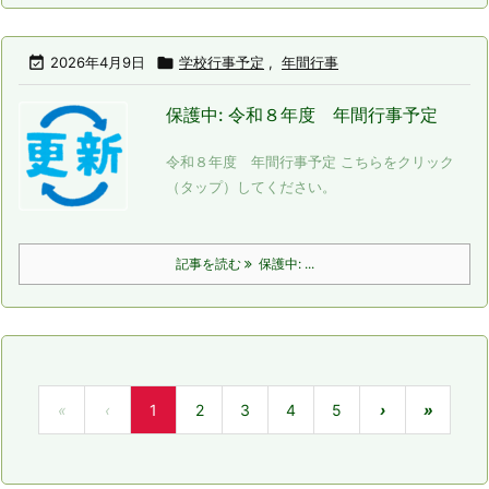

2026年4月9日

学校行事予定
,
年間行事
保護中: 令和８年度 年間行事予定
令和８年度 年間行事予定 こちらをクリック
（タップ）してください。
記事を読む
保護中: ...
«
‹
1
2
3
4
5
›
»