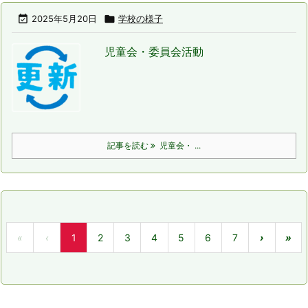

2025年5月20日

学校の様子
児童会・委員会活動
記事を読む
児童会・ ...
«
‹
1
2
3
4
5
6
7
›
»