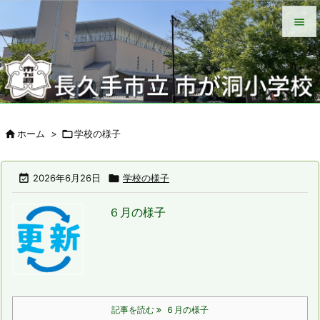


メニュ

サイド


ホーム
>

学校の様子
前へ

次へ

2026年6月26日

学校の様子

６月の様子
検索
記事を読む
６月の様子