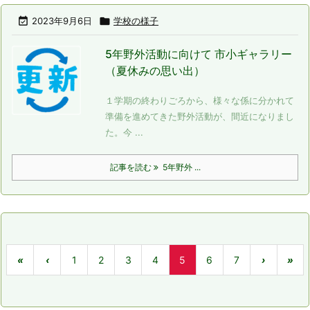

2023年9月6日

学校の様子
5年野外活動に向けて 市小ギャラリー
（夏休みの思い出）
１学期の終わりごろから、様々な係に分かれて
準備を進めてきた野外活動が、間近になりまし
た。今 ...
記事を読む
5年野外 ...
«
‹
1
2
3
4
5
6
7
›
»