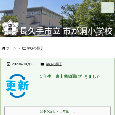


メニュ

サイド


ホーム
>

学校の様子
前へ

次へ

2023年10月23日

学校の様子

１年生 東山動物園に行きました
検索
記事を読む
１年生 ...