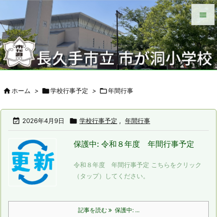


メニュ

サイド


ホーム
>

学校行事予定
>

年間行事
前へ

次へ

2026年4月9日

学校行事予定
,
年間行事

保護中: 令和８年度 年間行事予定
検索
令和８年度 年間行事予定 こちらをクリック
（タップ）してください。
記事を読む
保護中: ...