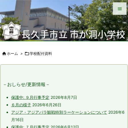


メニュ

サイド


ホーム
>

学校配付資料
前へ

次へ

－おしらせ/更新情報－
検索
保護中: ９月行事予定
2026年8月7日
６月の様子
2026年6月26日
アジア・アジアパラ観戦特別ラーケーションについて
2026年6
月16日
保護中: ７月行事予定
2026年6月12日