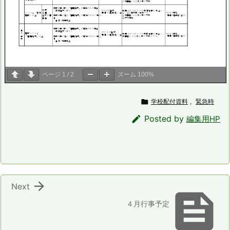
ページ
1
/
2
ズーム
100%

学校配付資料
,
緊急時

Posted by
編集用HP

Next

４月行事予定